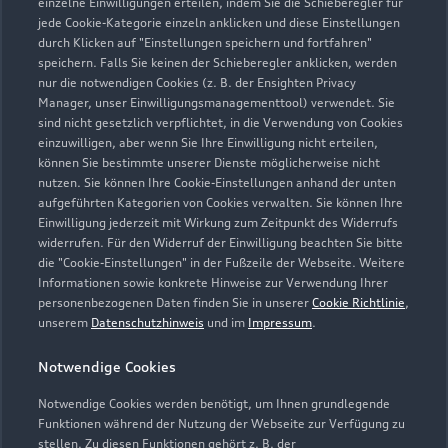
einzelne Einwilligungen erteilen, indem Sie die Schieberegler für
Öffnungszeiten
jede Cookie-Kategorie einzeln anklicken und diese Einstellungen
durch Klicken auf "Einstellungen speichern und fortfahren"
speichern. Falls Sie keinen der Schieberegler anklicken, werden
nur die notwendigen Cookies (z. B. der Ensighten Privacy
Verkauf
Manager, unser Einwilligungsmanagementtool) verwendet. Sie
Geschlossen
,
öffnet am
Samstag 09:00
sind nicht gesetzlich verpflichtet, in die Verwendung von Cookies
einzuwilligen, aber wenn Sie Ihre Einwilligung nicht erteilen,
können Sie bestimmte unserer Dienste möglicherweise nicht
Service
nutzen. Sie können Ihre Cookie-Einstellungen anhand der unten
Geschlossen
,
öffnet am
Samstag 09:00
aufgeführten Kategorien von Cookies verwalten. Sie können Ihre
Einwilligung jederzeit mit Wirkung zum Zeitpunkt des Widerrufs
widerrufen. Für den Widerruf der Einwilligung beachten Sie bitte
Teile- & Zubehörverkauf
die "Cookie-Einstellungen" in der Fußzeile der Webseite. Weitere
Geschlossen
,
öffnet am
Samstag 09:00
Informationen sowie konkrete Hinweise zur Verwendung Ihrer
personenbezogenen Daten finden Sie in unserer
Cookie Richtlinie
,
unserem
Datenschutzhinweis
und im
Impressum
.
Schautag
Geschlossen
,
öffnet am
Samstag 09:00
Notwendige Cookies
Notwendige Cookies werden benötigt, um Ihnen grundlegende
Sonntags nicht geöffnet.
Funktionen während der Nutzung der Webseite zur Verfügung zu
stellen. Zu diesen Funktionen gehört z. B. der