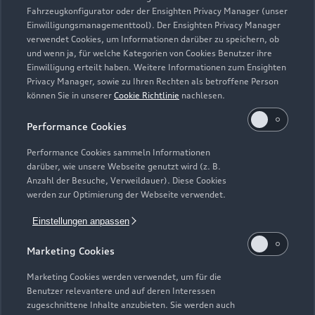
Fahrzeugkonfigurator oder der Ensighten Privacy Manager (unser
Einwilligungsmanagementtool). Der Ensighten Privacy Manager
Zurück nach oben
verwendet Cookies, um Informationen darüber zu speichern, ob
und wenn ja, für welche Kategorien von Cookies Benutzer ihre
Einwilligung erteilt haben. Weitere Informationen zum Ensighten
Modelle
Privacy Manager, sowie zu Ihren Rechten als betroffene Person
können Sie in unserer
Cookie Richtlinie
nachlesen.
Kaufen & leasen
Alle Modelle
Performance Cookies
Modelle vergleichen
Service & Zubehör
Performance Cookies sammeln Informationen
Neuwagensuche
darüber, wie unsere Webseite genutzt wird (z. B.
Elektromodelle
Anzahl der Besuche, Verweildauer). Diese Cookies
Gebrauchtwagensuche
Support
werden zur Optimierung der Webseite verwendet.
Saisonale Angebote
Plug-in-Hybride
Gebrauchtwagen
Einstellungen anpassen
Audi Services
Über Audi
Kundenservice
Finanzierung
Marketing Cookies
Garantie
Händlersuche
Aktionen & Angebote
Unternehmen
Marketing Cookies werden verwendet, um für die
Audi digital services
Benutzer relevantere und auf deren Interessen
Audi Code
Geschäftskunden
Karriere
zugeschnittene Inhalte anzubieten. Sie werden auch
myAudi